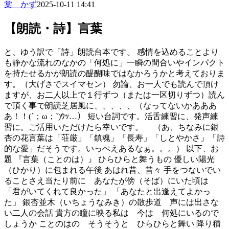
棠 かず
2025-10-11 14:41
【朗読・詩】言葉
と、ゆう訳で「詩」朗読台本です。 感情を込めることより
も静かな流れのなかの「何処に」一瞬の間合いやインパクト
を持たせるかが朗読の醍醐味ではなかろうかと考えておりま
す。（大げさでスイマセン） 勿論、お一人でも読んで頂け
ますが、お二人以上で１行ずつ（または一区切りずつ）読ん
で頂く事で朗読芝居風に、、、、、（なってないかあああ
あ！！(´；ω；`)ｳｯ…） 短い台詞です。活舌練習に、発声練
習に。ご活用いただけたら幸いです。 （あ、ちなみに銀
杏の花言葉は「荘厳」「鎮魂」「長寿」「しとやかさ」「詩
的な愛」だそうです。いっぺえあるなぁ。。。） 以下、お
題 『言葉（ことのは）』 ひらひらと舞うもの 優しい陽光
（ひかり）に包まれる午後 あはれ昔、昔々 手をつないでい
ることさえ当たり前に あなたが傍（そば）にいた頃は
「君がいてくれて良かった」 「あなたと出逢えてよかっ
た」 銀杏並木（いちょうなみき）の散歩道 声には出さな
い二人の会話 貴方の瞳に映る私は 今は 何処にいるので
しょうか ことのはの そうそうと ひらひらと舞い 降り積