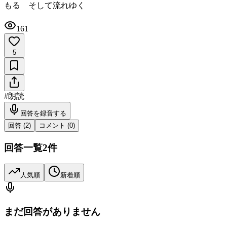
もる そして流れゆく
161
5
#
朗読
回答を録音する
回答 (
2
)
コメント (
0
)
回答一覧
2
件
人気順
新着順
まだ回答がありません