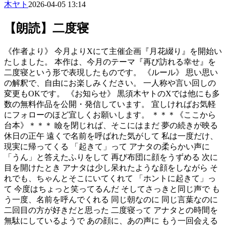
木ヤト
2026-04-05 13:14
【朗読】二度寝
《作者より》 今月よりXにて主催企画『月花綴り』を開始い
たしました。 本作は、今月のテーマ『再び訪れる幸せ』を
二度寝という形で表現したものです。 《ルール》 思い思い
の解釈で、自由にお楽しみください。 一人称や言い回しの
変更もOKです。 《お知らせ》 黒須木ヤトのXでは他にも多
数の無料作品を公開・発信しています。 宜しければお気軽
にフォローのほど宜しくお願いします。 ＊＊＊《ここから
台本》＊＊＊ 瞼を閉じれば、そこにはまだ 夢の続きが映る
休日の正午 遠くで名前を呼ばれた気がして 私は一度だけ、
現実に帰ってくる 「起きて」って アナタの柔らかい声に
「うん」と答えたふりをして 再び布団に顔をうずめる 次に
目を開けたとき アナタは少し呆れたような顔をしながら そ
れでも、ちゃんとそこにいてくれて 「ホントに起きて」っ
て 今度はちょっと笑ってるんだ そしてさっきと同じ声で も
う一度、名前を呼んでくれる 同じ朝なのに 同じ言葉なのに
二回目の方が好きだと思った 二度寝って アナタとの時間を
無駄にしているようで あの顔に、あの声に もう一回会える