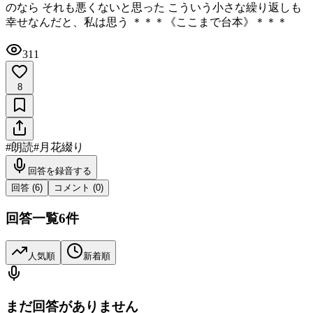
のなら それも悪くないと思った こういう小さな繰り返しも
幸せなんだと、私は思う ＊＊＊《ここまで台本》＊＊＊
311
8
#
朗読
#
月花綴り
回答を録音する
回答 (
6
)
コメント (
0
)
回答一覧
6
件
人気順
新着順
まだ回答がありません