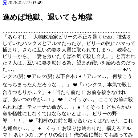
兄
2026-02-27 03:49
進めば地獄、退いても地獄
……………………………………………………………………
「あらすじ」 大物政治家ビリーの不正を暴くため、捜査を
していたハンクスとアルマだったが、ビリーの罠にハマって
捕まり、さらに互いの妻を人質に取られてしまう。 狡猾な
ビリーから、「妻を救いたくば本気で殺し合え。」と言われ
た２人は、互いに妻を助ける為、望まぬ戦いを始めるのだっ
た…。 ＝＝＝＝＝＝＝＝＝＝＝＝＝＝＝＝＝＝＝＝＝ ♠️ハ
ンクス(男) ❤️アルマ(男) 以下台本↓ ♠️「アルマ…。 何故こう
なっちまったんだろうな…。」 ❤️「ハンクス、本気で殺し
合うつもりか…？」 ♠️「当たり前だ！ お前を殺さなけれ
ば、あいつの命が…！」 ❤️「アイリか…。 ここでお前に殺
られれば、ティーナの命が…。」 ♠️「くそっ！ どちらかの
命を犠牲にしなくてはならないとは…。 ビリーの野
郎…！！」 ❤️「相棒のお前と殺り合いたくはないが、 これ
も運命か…。」 ♠️「くっ！ お喋りは終わりだ、構えろアル
マ！ あいつの…アイリの命は！ 俺の命に懸けても護ってみ