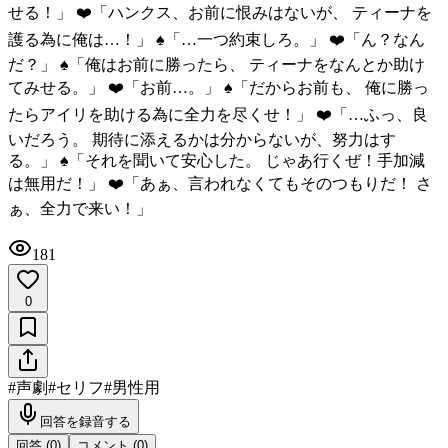
せる！」 ❤️「ハンクス、お前に恨みはないが、 ティーナを
護る為に俺は…！」 ♠️「…一つ約束しろ。」 ❤️「ん？なん
だ？」 ♠️「俺はお前に勝ったら、 ティーナをなんとか助け
てみせる。」 ❤️「お前…。」 ♠️「だからお前も、 俺に勝っ
たらアイリを助ける為に全力を尽くせ！」 ❤️「…ふっ、良
いだろう。 期待に添えるかは分からないが、努力はす
る。」 ♠️「それを聞いて安心した。 じゃあ行くぜ！手加減
は無用だ！」 ❤️「あぁ、言われなくてもそのつもりだ！ さ
ぁ、全力で来い！」
181
0
#
声劇
#
セリフ
#
男性用
回答を録音する
回答 (
0
)
コメント (
0
)