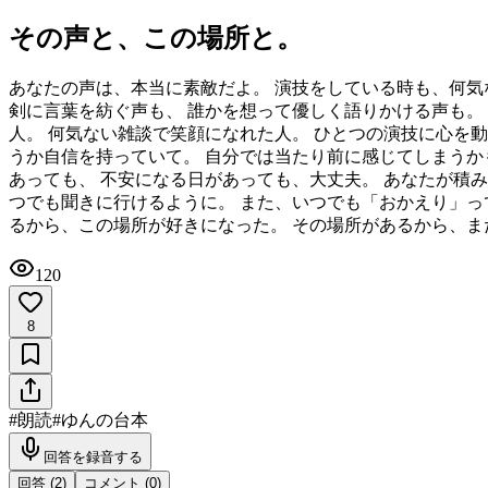
その声と、この場所と。
あなたの声は、本当に素敵だよ。 演技をしている時も、何気
剣に言葉を紡ぐ声も、 誰かを想って優しく語りかける声も。
人。 何気ない雑談で笑顔になれた人。 ひとつの演技に心を動
うか自信を持っていて。 自分では当たり前に感じてしまうか
あっても、 不安になる日があっても、大丈夫。 あなたが積み
つでも聞きに行けるように。 また、いつでも「おかえり」っ
るから、この場所が好きになった。 その場所があるから、ま
120
8
#
朗読
#
ゆんの台本
回答を録音する
回答 (
2
)
コメント (
0
)