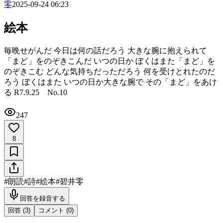
零
2025-09-24 06:23
絵本
毎晩せがんだ 今日は何の話だろう 大きな腕に抱えられて
「まど」をのぞきこんだ いつの日か ぼくはまた「まど」を
のぞきこむ どんな気持ちだっただろう 何を受けとれたのだ
ろう ぼくはまた いつの日か大きな腕で その「まど」をあけ
る R7.9.25 No.10
247
8
#
朗読
#
詩
#
絵本
#
碧井零
回答を録音する
回答 (
3
)
コメント (
0
)