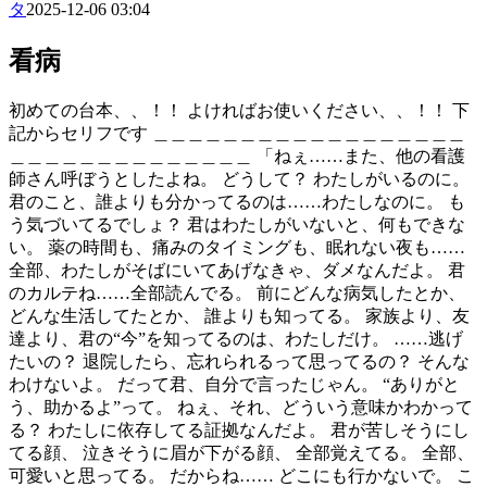
タ
2025-12-06 03:04
看病
初めての台本、、！！ よければお使いください、、！！ 下
記からセリフです ＿＿＿＿＿＿＿＿＿＿＿＿＿＿＿＿＿＿
＿＿＿＿＿＿＿＿＿＿＿＿＿＿ 「ねぇ……また、他の看護
師さん呼ぼうとしたよね。 どうして？ わたしがいるのに。
君のこと、誰よりも分かってるのは……わたしなのに。 も
う気づいてるでしょ？ 君はわたしがいないと、何もできな
い。 薬の時間も、痛みのタイミングも、眠れない夜も……
全部、わたしがそばにいてあげなきゃ、ダメなんだよ。 君
のカルテね……全部読んでる。 前にどんな病気したとか、
どんな生活してたとか、 誰よりも知ってる。 家族より、友
達より、君の“今”を知ってるのは、わたしだけ。 ……逃げ
たいの？ 退院したら、忘れられるって思ってるの？ そんな
わけないよ。 だって君、自分で言ったじゃん。 “ありがと
う、助かるよ”って。 ねぇ、それ、どういう意味かわかって
る？ わたしに依存してる証拠なんだよ。 君が苦しそうにし
てる顔、 泣きそうに眉が下がる顔、 全部覚えてる。 全部、
可愛いと思ってる。 だからね…… どこにも行かないで。 こ