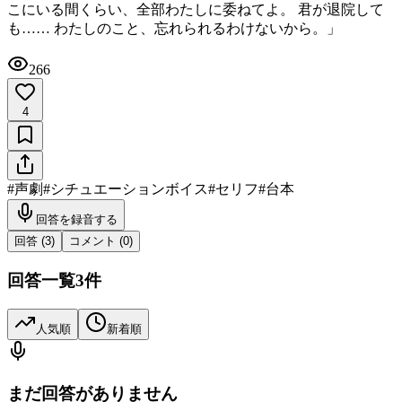
こにいる間くらい、全部わたしに委ねてよ。 君が退院して
も…… わたしのこと、忘れられるわけないから。」
266
4
#
声劇
#
シチュエーションボイス
#
セリフ
#
台本
回答を録音する
回答 (
3
)
コメント (
0
)
回答一覧
3
件
人気順
新着順
まだ回答がありません