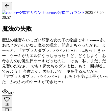
coemee公式アカウント
2025-07-20
20:57
魔法の失敗
魔法の練習をいっぱい頑張る女の子の物語です！ ------- あ、
あれ？おかしいな…魔法の呪文、間違えちゃったかも。 え
ーっと、「アブラカダブラ、パパラピ〜♪」 …あっ！ きゃ
ー！ケーキがカエルになっちゃった！ ど、どうしよう！お
母さんのお誕生日ケーキだったのに… はぁ…私、まだまだ
見習いだなぁ。 でも！諦めちゃダメよね。もう一回挑戦し
てみよう！ 今度こそ、美味しいケーキを作るんだから！
「アブラカダブラ、パパラパ〜♪」 わあ！今度は上手くいっ
た！ふわふわのケーキができた〜♪
607
18