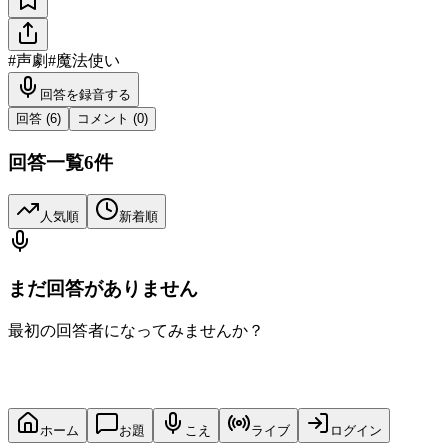
#
声劇
#
魔法使い
回答を録音する
回答 (
6
)
コメント (
0
)
回答一覧
6
件
人気順
新着順
まだ回答がありません
最初の回答者になってみませんか？
ホーム
お題
こえ
ライブ
ログイン