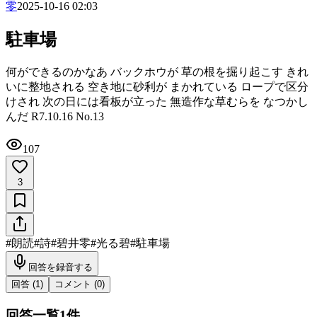
零
2025-10-16 02:03
駐車場
何ができるのかなあ バックホウが 草の根を掘り起こす きれ
いに整地される 空き地に砂利が まかれている ロープで区分
けされ 次の日には看板が立った 無造作な草むらを なつかし
んだ R7.10.16 No.13
107
3
#
朗読
#
詩
#
碧井零
#
光る碧
#
駐車場
回答を録音する
回答 (
1
)
コメント (
0
)
回答一覧
1
件