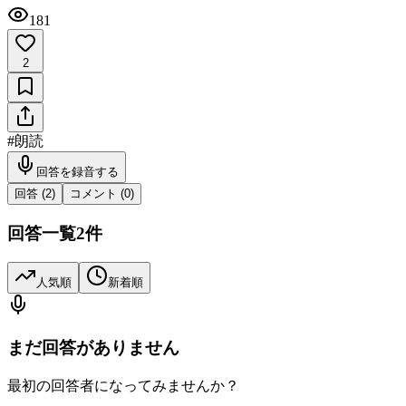
181
2
#
朗読
回答を録音する
回答 (
2
)
コメント (
0
)
回答一覧
2
件
人気順
新着順
まだ回答がありません
最初の回答者になってみませんか？