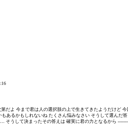
:16
-- これをどうするか…それは君次第だよ 今まで君は人の選択肢の上で生きてき
かもあるかもしれないね たくさん悩みなさい そうして選んだ答
その答えは 確実に君の力となるから -----------------------