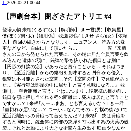
し
2026-02-21 00:44
【声劇台本】閉ざさたアトリエ #4
登場人物 来栖(くるす)(女)【解明師】 きー君(男)【収集屋】
僕(ぼく)(男･女)【雑用係】 牧瀬 紗良(まきせ さら)(女)【依頼
人】 前回の続きからとなります、ニュアンス、読み方の変
更などなど、自由にして頂いたら… ーーーーーー 僕『来栖
さんの口から発せられた言葉に、その場に居た全員言葉を飲
み込んだ 遺体の額に、銃弾で撃ち抜かれた傷口とは別に
【円形の打撲の痣】があったと言うことから …それはつま
り、【至近距離】からの発砲を意味すると 外部から侵入、
狙撃は不可能とされた空間…その【空間の中】で発砲があっ
た…【実行犯は部屋の中に居た】と言う意味になる…』 牧
瀬｢し、至近距離と言うことは…つまり…滝沢様の目の前…
銃口を額に押し当てれる程の距離に…犯人は居たと言うこと
ですか…？｣ 来栖｢んー…まあ、とも言えるかな？｣ きー君
｢歯切れが悪いな…？ つーか…なんでその…打撲の後だけで
至近距離からの発砲って言えるんだ？｣ 来栖｢…銃は発砲を
すると同時に、銃全体に内部の銃弾を打ち出す為の火薬の破
裂…それと反動により大きな衝撃を生み出す 映画やなんか