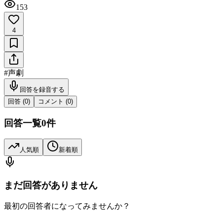
153
4
#
声劇
回答を録音する
回答 (
0
)
コメント (
0
)
回答一覧
0
件
人気順
新着順
まだ回答がありません
最初の回答者になってみませんか？