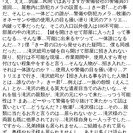
｢え、ええ…勿論…民間ではありますが警備会社の警備員の
巡回…、屋敷内に防犯カメラの設置も…｣ きー君｢…との事
だ、そんじゃ…一体どこの誰が…警備や防犯カメラ…牧瀬の
オネーサンや他の使用人の目も掻い潜り 滝沢のアトリエ…
内鍵って事だったな、そこの入口以外侵入は100不可能… …
部屋の中の滝沢に、【鍵を開けさせて部屋に入った】って事
になる… そんな事…可能に出来るヤツって…一体誰になる
んだ…？｣ 僕『きー君の口から発せられた疑問に、僕も同感
だった… …滝沢総司が鍵を自ら開けて部屋に招き入れない
限り、犯行は不可能な現場… 作業期間中、使用人すら寄せ
付けない程集中をすると言う…そんな人物が…招き入れた…
それは一体誰なのか？ …使用人や警備の目を掻い潜り…ア
トリエまで行き、滝沢総司が【招き入れる事を許した人物】
とは…誰なのか？』 きー君｢…例えば…一族の怨恨（えんこ
ん）とか…滝沢の抱える莫大な遺産目当てのみたいな… そ
れを狙う滝沢の親類が、滝沢の元にやって来た…っつう可能
性は？ まあ…どーやって警備を切り抜けて来たかって話は
置いといて…どうなんだ？｣ 牧瀬｢…滝沢様には…その… 親
類に当たるお方と言うのは…居られないかと… 滝沢様のご
両親も既に他界されており…滝沢様自身も一人っ子でした…
ですから…兄弟姉妹も居られません…ご結婚もされて居ら
ず、奥様やお子様も居られませんし… あまり多くは語られ