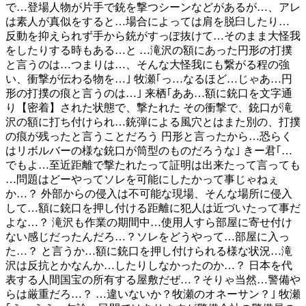
で…登場人物が片手で銃を撃つシーンなどがあるが…、アレ
は素人が真似をすると…場合によっては肩を脱臼したり…
反動を抑えられず手から銃がすっぽ抜けて…そのまま大怪我
をしたりする時もある…と …滝沢の額にあった円形の打撲
と言うのは…つまりは…、そんな大怪我にも繋がる程の強
い、衝撃が伝わる物を…｣ 牧瀬｢っ…なるほど…じゃあ…円
形の打撲の痕と言うのは…｣ 来栖｢ああ…額に銃口を文字通
り【密着】された状態で、撃たれた その衝撃で、銃口が滝
沢の額に打ち付けられ…銃弾による風穴とはまた別の、打撲
の痕が残ったと言うことだろう 円形と言ったから…恐らく
はリボルバーの様な銃口が筒型のものだろうな｣ きー君｢…
でもよ…至近距離で撃たれたって証明は出来たって言っても
…問題はどーやってソレを可能にしたかって事じゃねぇ
か…？ 外部からの侵入は不可能な現場、そんな場所に侵入
して…額に銃口を押し付ける距離に犯人は近づいたって事だ
よな…？ 滝沢も作業の期間中…使用人すら部屋に寄せ付け
ない感じだったんだろ…？ソレをどうやって…部屋に入っ
た…？ と言うか…額に銃口を押し付けられる様な状況…滝
沢は反抗とかなんか…したりしなかったのか…？ 日本を代
表する人間国宝の所有する屋敷だぜ…？そりゃ当然…警備や
らは厳重だろ…？ …違いないか？牧瀬のオネーサン？｣ 牧瀬