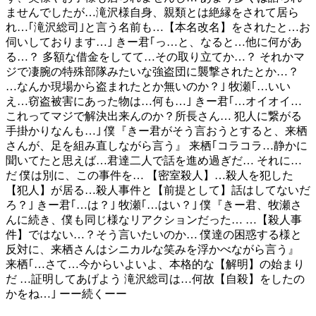
ませんでしたが…滝沢様自身、親類とは絶縁をされて居ら
れ…｢滝沢総司｣と言う名前も…【本名改名】をされたと…お
伺いしております…｣ きー君｢っ…と、なると…他に何があ
る…？ 多額な借金をしてて…その取り立てか…？ それかマ
ジで凄腕の特殊部隊みたいな強盗団に襲撃されたとか…？
…なんか現場から盗まれたとか無いのか？｣ 牧瀬｢…いい
え…窃盗被害にあった物は…何も…｣ きー君｢…オイオイ…
これってマジで解決出来んのか？所長さん… 犯人に繋がる
手掛かりなんも…｣ 僕『きー君がそう言おうとすると、来栖
さんが、足を組み直しながら言う』 来栖｢コラコラ…静かに
聞いてたと思えば…君達二人で話を進め過ぎだ… それに…
だ 僕は別に、この事件を… 【密室殺人】…殺人を犯した
【犯人】が居る…殺人事件と【前提として】話はしてないだ
ろ？｣ きー君｢…は？｣ 牧瀬｢…はい？｣ 僕『きー君、牧瀬さ
んに続き、僕も同じ様なリアクションだった… …【殺人事
件】ではない…？そう言いたいのか… 僕達の困惑する様と
反対に、来栖さんはシニカルな笑みを浮かべながら言う』
来栖｢…さて…今からいよいよ、本格的な【解明】の始まり
だ …証明してあげよう 滝沢総司は…何故【自殺】をしたの
かをね…｣ ーー続くーー