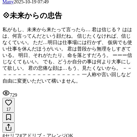
Many
2025-10-19 07:49
💠未来からの忠告
私がもし、未来から来たって言ったら… 君は信じる？ はは
は、何言ってんだという顔だね。 信じたくなければ、信じ
なくていい。 ただ…明日は仕事場には行かず、 仮病でも使
い仕事を休んだほうがいい。 君は普段から無理をしすぎて
いる。 明日、それがたたり、命を落とすだろう。 ーーー信
じなくてもいい。 でも、どうか自分の事は何より大事にし
て欲しい。 君の悲痛な顔は…もう、見たくないから。 －－
－－－－－－－－－－－－－－－－ 一人称や言い回しなど
自由に変更いただいて構いません。
729
17
#
セリフ
#
アドリブ・アレンジOK