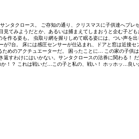
はサンタクロース。 ご存知の通り、クリスマスに子供達へプレ
目見てみようだとか、あるいは捕まえてしまおうと企む子どもた
を作る姿も。 虫取り網を握りしめて眠る姿には、つい声を出し
ーが7台。 床には感圧センサーが仕込まれ、ドアと窓は近接セ
ためのアクチュエーターだ。 困ったことに… この家の子供は
き返すわけにはいかない。サンタクロースの沽券に関わる！ だ
のか！？ これは戦いだ…この子と私の、戦い！ ホッホッ…良い