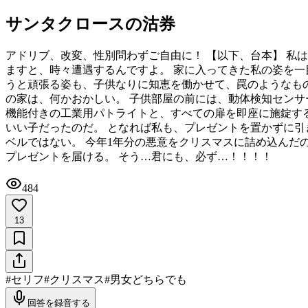
サンタクロースの沽券
アドリブ、改変、性別問わずご自由に！ 【以下、台本】 私
ますと、時々遭遇するんですよ。 家に入ってきた私の姿を一
うと頑張る姿も、子供なりに知恵を働かせて、罠のようなもの
の家は、何かおかしい。 子供部屋の前には、動体検知センサ
機能付きの工業用パトライトと、すべての扉を即座に施錠する
いい子だったのだ。 となれば私も、プレゼントを置かずに引
ベルではない。 今年1年分の悪意をクリスマスに詰め込んだ
プレゼントを届ける。 そう…君にも、必ず…！！！！
484
13
#
セリフ
#
クリスマス
#
男女どちらでも
回答を録音する