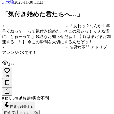
志太狼
2025-11-30 11:23
「気付き始めた君たちへ…」
⋆┈┈┈┈┈┈┈┈┈┈┈┈┈┈┈⋆ 「あれっ？なんか１年
早くねっ？」 って気付き始めた、そこの君ぃっ！ そんな君
に、とぉーっても 残念なお知らせだぁ！ 【 時はまだまだ加
速する...！ 】 今この瞬間を大切にするんだぞっ！
⋆┈┈┈┈┈┈┈┈┈┈┈┈┈┈┈⋆ ※男女不問 アドリブ・
アレンジOKです！
377
19
#
セリフ
#
🧦お題
#
男女不問
回答を録音する
回答 (
7
)
コメント (
0
)