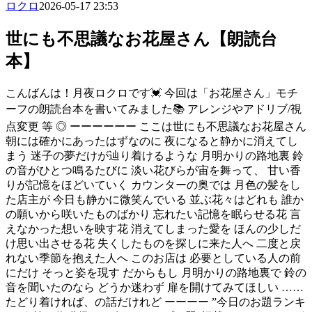
ロクロ
2026-05-17 23:53
世にも不思議なお花屋さん【朗読台
本】
こんばんは！月夜ロクロです💓 今回は「お花屋さん」モチ
ーフの朗読台本を書いてみました📚 アレンジやアドリブ/視
点変更 等 ◎ ーーーーーー ここは世にも不思議なお花屋さん
朝には確かにあったはずなのに 夜になると静かに消えてし
まう 迷子の夢だけが辿り着けるような 月明かりの路地裏 鈴
の音がひとつ鳴るたびに 淡い花びらが宙を舞って、 甘い香
りが記憶をほどいていく カウンターの奥では 月色の髪をし
た店主が 今日も静かに微笑んでいる 並ぶ花々はどれも 誰か
の願いから咲いたものばかり 忘れたい記憶を眠らせる花 言
えなかった想いを映す花 消えてしまった愛を ほんの少しだ
け思い出させる花 失くしたものを探しに来た人へ 二度と戻
れない季節を抱えた人へ このお店は 必要としている人の前
にだけ そっと姿を現す だからもし 月明かりの路地裏で 鈴の
音を聞いたのなら どうか迷わず 扉を開けてみてほしい ……
たどり着ければ、の話だけれど ーーーー ”今日のお題ランキ