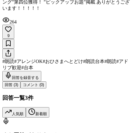
ング”第四位獲得！ ”ピックアップお題”掲載 ありがとうござ
います！！！！！
264
9
#
朗読
#
アレンジOK
#
おひさまへとどけ
#
朗読台本
#
朗読
#
アド
リブ歓迎
#
台本
回答を録音する
回答 (
3
)
コメント (
0
)
回答一覧
3
件
人気順
新着順