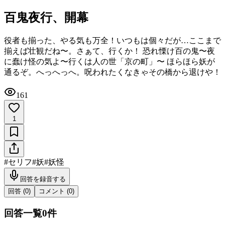
百鬼夜行、開幕
役者も揃った、やる気も万全！いつもは個々だが…ここまで
揃えば壮観だね〜。さぁて、行くか！ 恐れ慄け百の鬼〜夜
に蠢け怪の気よ〜行くは人の世「京の町」〜 ほらほら妖が
通るぞ。へっへっへ。呪われたくなきゃその橋から退けや！
161
1
#
セリフ
#
妖
#
妖怪
回答を録音する
回答 (
0
)
コメント (
0
)
回答一覧
0
件