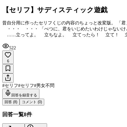
【セリフ】サディスティック遊戯
昔自分用に作ったセリフくじの内容のちょっと改変版。 「君
・・・ ・・・ 「べつに、君をいじめたいわけじゃないけ
……立ってよ。 立ちなよ。 立てったら！ 立て！ 立
522
6
#
セリフ
#
セリフ
#
男女不問
回答を録音する
回答 (
8
)
コメント (
0
)
回答一覧
8
件