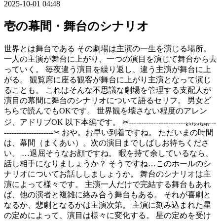
2025-10-01 04:48
壱の幕間・舞台のシナリオ
世界とは舞台である その劇場は主演の一生を演じる場所。
一人の主演が舞台に上がり、一つの演目を演じて舞台から去
っていく。 毎夜違う演目を繰り返し、違う主演が舞台に上
がる。 観覧席に座る観客が舞台に上がり主演となって演じ
ることも。 これはそんな不思議な劇場を管理する支配人が
演目の幕間に舞台のシナリオについて語るセリフ。 男女ど
ちらで読んでもOKです。 世界観を壊さない程度のアレン
ジ、アドリブOK 以下本編です。 ✂︎-----------------------ₖᵢᵣᵢₜₒᵣᵢₛₑₙ---
--------------------✂︎ おや。お早い到着ですね。 ただいまの時間
は、幕間（まくあい）。次の演目までしばしお待ちくださ
い。 …退屈そうなお顔ですね。 暇を持て余しているなら、
話し相手になりましょうか？ そうですね…このホールのシ
ナリオについてお話ししましょうか。 舞台のシナリオは主
演によって様々です。 主演一人だけで完結する舞台もあれ
ば、他の演者と複雑に絡み合う舞台もある。 それが喜劇と
なるか、悲劇となるかは主演次第。 主演に刻み込まれた星
の定めによって、演目は様々に変化する。 星の定めを受け