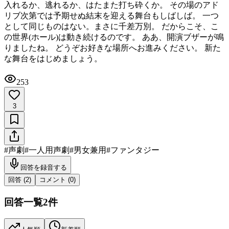
入れるか、逃れるか、はたまた打ち砕くか。 その場のアド
リブ次第では予期せぬ結末を迎える舞台もしばしば。 一つ
として同じものはない。まさに千差万別。 だからこそ、こ
の世界(ホール)は動き続けるのです。 ああ、開演ブザーが鳴
りましたね。 どうぞお好きな場所へお進みください。 新た
な舞台をはじめましょう。
253
3
#
声劇
#
一人用声劇
#
男女兼用
#
ファンタジー
回答を録音する
回答 (
2
)
コメント (
0
)
回答一覧
2
件