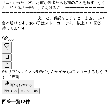
「...わかった、次、お前が外出たらお前のことを殺す...うう
ん、私の体の一部にしてあげる♡」 ーーーーーーーーーー
ーーーーーーーーーーーーーーーーーーーーーーーーーーー
ーーーーーーーーー えっと、解説をしますと、まぁ、この
台本通りです。女の子はストーカーです。 以上！！ 回答、
待ってま〜す！
535
11
#
セリフ
#
女
#
メンヘラ
#
男
#
なんか変かも
#
フォローよろしくで
す！
#
声劇
回答を録音する
回答 (
12
)
コメント (
0
)
回答一覧
12
件