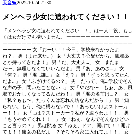
天音👑
2025-10-24 21:30
メンヘラ少女に追われてください！！
「メンヘラ少女に追われてください！！」は一人二役、もし
くは女だけでも構いません。 ーーーーーーーーーーーーー
ーーーーーーーーーーーーーーーーーーーーーーーーーーー
ーーーーーー 女「おーい！！今日、学校来なかったよ
ね？」 男（また来た...） 女「大丈夫？心配だから、風邪薬
とか持ってきたよ！」 男「だ、大丈夫...」 女「またま
た〜、無理しなくていいんだよ」 男「あ、あのさ...」 女
「何？」 男「君...誰...」 女「え？」 男「ずっと思ってたん
だよ...」 女「ふざけてるの？」 男「だって、俺...学校でそん
な声の子、聞いたことない...」 女「やだな〜、もぉ、あ、風
邪でおかしくなってるんだわ！」 男「君の名前は...？」 女
「私？もぉ〜、たっくんは忘れん坊なんだから！」 男「知
らない。もう、俺に構わないで！！あっちいけよストーカ
ー！！」 女「...は？ストーカー？私が？違うわよ！！」 男
「もうやめてくれ！！！」 女「ねぇ、なんでそんなひどい
こと言うの？」 男は黙る 女「ねぇ、ドア、開けて！！開け
てよ！！彼女の私だよ！？そろそろ家に入れてよ！！」 女