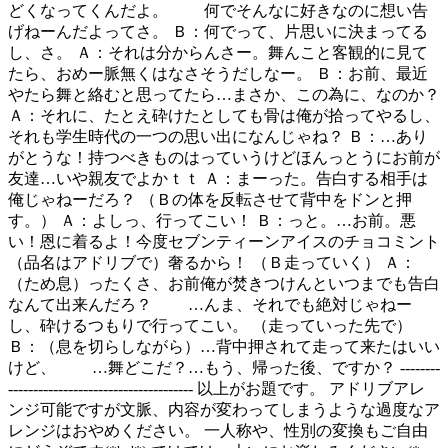
どくなってくんだよ。 何でそんなに好きなのに想い告
げねーんだよってさ。 Ｂ：何でって、片思いに決まってる
し、さ。 Ａ：それは分からんさー。舞んこと客観的に見て
たら、おめー脈無くはなさそうだしなー。 Ｂ：お前、最近
やたら舞と絡むと思ってたら…まさか、この為に、なのか？
Ａ：それに、たとえ砕けたとしても骨は俺が拾ってやるし、
それも学生時代の一つの思い出になんじゃね？ Ｂ：…あり
がとうな！持つべきものはっていうけどほんっとうにお前が
友達…いや親友でよかｔｔ Ａ：まーった。告白する相手は
俺じゃねーだろ？ （Ｂの体を反転させて背中をドンと押
す。） Ａ：よしっ、行ってこい！ Ｂ：っと。…お前。悪
い！恩に着るよ！今度セブンティーンアイスのチョコミント
（品名はアドリブで）奢るから！ （Ｂ走っていく） Ａ：
（ため息）ったくさ、お前俺が焚きつけんといつまでも告白
なんて出来んだろ？ …んま、それでも絶対じゃねー
し、砕けるつもりで行ってこい。 （走っていった先で）
Ｂ：（息を切らしながら）…背中押されて走って来たはいい
けど、 …舞どこだ？…もう、帰った後、ですか？ --------
------------------------------------- 以上がお題です。 アドリブアレ
ンジ可能ですが文脈、内容が変わってしまうような過度なア
レンジはおやめください。 一人称や、性別の変換もご自由