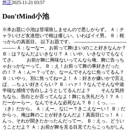
悠正
2025-11-21 03:57
Don'tMind小池
※本お題に小池は登場致しませんので悪しからず。 Ａ：チ
ャラいけど友達想いで根は優しい。いわばイイ男。 Ｂ：根
っからの真面目。 以下お題です。 ------------------------------------
--------- Ａ：なーなー、お前って舞(まい)のこと好きなんか？
Ｂ：は？なんだよいきなり？ Ａ：いや、いきなりでもなく
てさ。 お前が舞に興味ないってんなら俺、舞に告っち
ゃおっかなーって。 Ｂ：え！お前って舞の事好きだった
の！？ Ａ：んー？ってか、なーんでそんなに焦ってるん？
Ｂ：いやっ、別に焦ってねーよ！ Ａ：好きか嫌いかで言え
ば、…ちょい好きくらい？ Ｂ：ハァ！？なんでそんな中途
半端な感情で告白しようとしてるんだよ？ そんな気持
ちなら、告白とか言ってんなよ！舞にも失礼だろ！？ Ａ：
だーかーらー、なんでそんな必死なん？ Ｂ：くっ。…
（き）だから。 Ａ：えー、なにー？きこえなーい！ Ｂ：だ
からっ、俺は舞のことが好きなんだよ！真面目にっ！ Ａ：
んっ。それが聞きたかったんだってー。 Ｂ：えっ、どうい
うことだよ？ Ａ：お前が舞を見る目見てたらこっちがしん