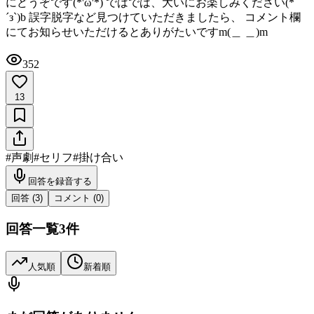
にどうぞです(*'ω'*) ではでは、大いにお楽しみください(*
´з`)b 誤字脱字など見つけていただきましたら、 コメント欄
にてお知らせいただけるとありがたいですm(＿ ＿)m
352
13
#
声劇
#
セリフ
#
掛け合い
回答を録音する
回答 (
3
)
コメント (
0
)
回答一覧
3
件
人気順
新着順