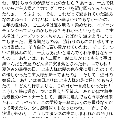
ね。 破けちゃうのが嫌だったのかしら？ あ〜ぁ。一度で良
いからご主人様と全力で グラウンドを駆け回ってみたかっ
たなぁ。 ...うふふっ。 でも、これだって愛されていた証拠
なのよねっ！ ...だけどね、いい事ばかりでもなかったの。
去年の夏休み。 ご主人様は髪を明るく染めたわ。 イメージ
チェンジっていうのかしらね？ それからというもの、 ご主
人様は「ルーズソックスちゃん」とばかり 遊ぶようになっ
てしまった。 思春期だものね。 流行りのものに目移りする
のは当然よ。 そう自分に言い聞かせていたわ。 そして、つ
いに夏休みの間、 一度もあたいと遊んでくれる事はなかっ
たの...。 あたいは、もう二度と一緒に歩かせてもらう事は
無いんだと失意のどん底に突き落とされたわ。 ...でもね！
夏休みの最後の日。 ご主人様は髪の色を元に戻したの！ あ
の優しかったご主人様が帰ってきたのよ！ そして、翌日の
始業式。 あたいは40日ぶりに ご主人様の足に通してもらえ
たの...！ どんな行事よりも、この日が一番嬉しかったわ！ ...
こうして時は過ぎ、ついに迎えた卒業式。 あたいは学校生
活最後のパートナーとして、 無事に選んでもらう事が出来
たわ。 こうやって、この学校を一緒に歩くのも最後なんだ
って考えたら、少し感慨深くもなったわね。 ...そして今。
洗濯が終わり、 こうしてタンスの中にしまわれたのだけれ