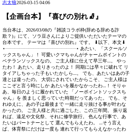
志太狼
2026-03-15 04:06
【企画台本】『喜びの別れ🧦』
当台本は、2026/03/08の『雑談コラボ枠(辞める辞める詐
欺？)』にて、ソラ豆さんによりご提供いただいたテーマの
台本です。 テーマは『喜びの別れ』です。 ⬇以下、本文⬇
⋆┈┈┈┈┈┈┈┈┈┈┈┈┈┈┈⋆ あたい、「スクールソ
ックスちゃん」！ 可愛いクマちゃんがチャームポイントの
ベテランソックスなの。 ご主人様に仕えて早三年...。 やっ
たわ！ あたい、走りきったのよ！ 同期には早々に破れて リ
タイアしちゃった子もいたかしら...。 でも、あたいはあの子
達とは違ったの。 大切にされていたからこそ、 ご主人様は
ここぞと言う時にしか あたいを履かなかったわ...！ そりゃ
あ、毎日のように履かれていた 「ノーポイントソックスち
ゃん」を 羨ましく思っていた時期だってあった。 でも、そ
れゆえに、あの子は最後まで 一緒に走り抜ける事が叶わな
かったの。 ご主人様と共に過ごした、この三年間。 振り返
れば、遠足や文化祭、それに修学旅行。 色んな行事で、あ
たいはパートナーとして 選んでもらえたわ。 ...そう言え
ば、体育祭にだけは一度も 連れて行ってもらえなかったわ