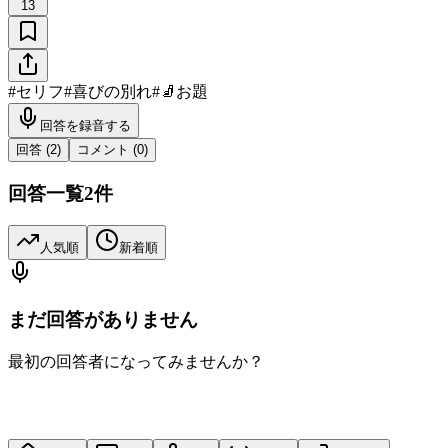
13
#
セリフ
#
喜びの別れ
#
🧦お題
回答を録音する
回答 (
2
)
コメント (
0
)
回答一覧
2
件
人気順
新着順
まだ回答がありません
最初の回答者になってみませんか？