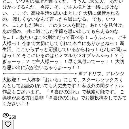
ど...。 いつもの場所と違ってた。 ううん...大丈夫。 あたい
分かってるんだ。 今度こそ、ご主人様とは一緒に歩けな
い。 ここで、高校生活の思い出として 大切に保管される
の。 寂しくないなんて言ったら嘘になる。 でも、いつ
か。...ふとした時に。 このタンスを開け、あたいを見付け、
あの頃の、 共に過ごした季節を思い出してもらえるのな
ら...！ ...あたいはこの別れだって喜べる！ ...うふふっ。 ご主
人様っ！ 今まで大切にしてくれて本当にありがとねっ！ 新
生活、ここからずっと応援しているからねっ！ (少しの間) ...
はっ！？ そこにいるのはヒメマルカツオブシムシっ！？ う
ぎゃーっ！？ ご主人様ーっ！！早く気付いてーっ！！ 大切
な思い出に穴が空いちゃうよ〜っ！！
⋆┈┈┈┈┈┈┈┈┈┈┈┈┈┈┈⋆ ※アドリブ、アレンジ
大歓迎！ 一人称を「おいら」にして、スクールソックスく
んとしてお読み頂いても大丈夫です！ 私以外の同タイトル
作品もございます。 『＃喜びの別れ』で検索可能です。 ご
興味がある方は是非『＃喜びの別れ』でお題投稿をしてみて
ください！！
268