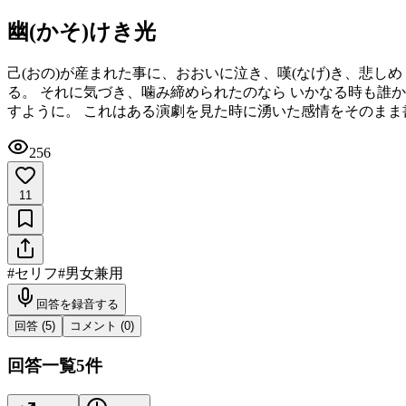
幽(かそ)けき光
己(おの)が産まれた事に、おおいに泣き、嘆(なげ)き、悲し
る。 それに気づき、噛み締められたのなら いかなる時も誰
すように。 これはある演劇を見た時に湧いた感情をそのまま
256
11
#
セリフ
#
男女兼用
回答を録音する
回答 (
5
)
コメント (
0
)
回答一覧
5
件