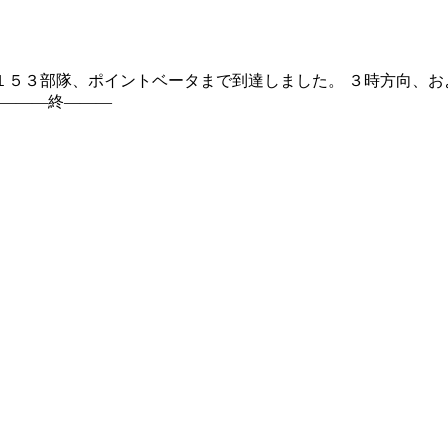
 １５３部隊、ポイントベータまで到達しました。 ３時方向、
 ―――終―――