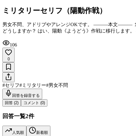
ミリタリーセリフ（陽動作戦）
男女不問、アドリブやアレンジOKです。 ―――本文―――
どうしますか？ はい、陽動《ようどう》作戦に移行します。
106
0
#
セリフ
#
ミリタリー
#
男女不問
回答を録音する
回答 (
2
)
コメント (
0
)
回答一覧
2
件
人気順
新着順