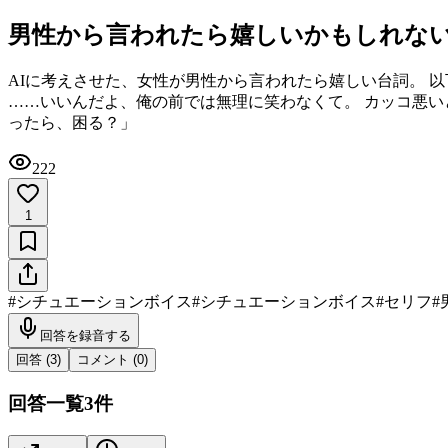
男性から言われたら嬉しいかもしれない
AIに考えさせた、女性が男性から言われたら嬉しい台詞。 以
……いいんだよ、俺の前では無理に笑わなくて。 カッコ悪いと
ったら、困る？」
222
1
#
シチュエーションボイス
#
シチュエーションボイス
#
セリフ
#
回答を録音する
回答 (
3
)
コメント (
0
)
回答一覧
3
件