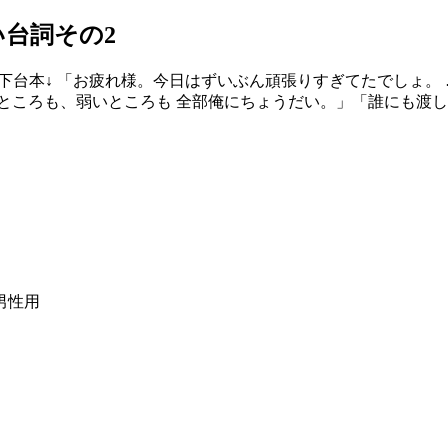
台詞その2
下台本↓ 「お疲れ様。今日はずいぶん頑張りすぎてたでしょ。 
ころも、弱いところも 全部俺にちょうだい。」 ​「誰にも渡
男性用