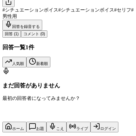
#
シチュエーションボイス
#
シチュエーションボイス
#
セリフ
#
男性用
回答を録音する
回答 (
1
)
コメント (
0
)
回答一覧
1
件
人気順
新着順
まだ回答がありません
最初の回答者になってみませんか？
ホーム
お題
こえ
ライブ
ログイン