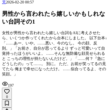
兄
2026-02-20 00:57
男性から言われたら嬉しいかもしれな
い台詞その1
女性が男性から言われたら嬉しい台詞をAIに考えさせた
ら、いくつか作ってくれたから台本にしました。 以下台本↓​
「……あー、いや。……悪い、今のなし。 今の顔、反
則。」 ​「お前さ、自分が思ってるより ずっと可愛いって自
覚持ったほうがいいよ。 ……そんな無防備な顔見せられる
と こっちの理性が持たないんだけど。」 ​「……何？『急に
どうしたの』って……。 別に。 ただ、お前が笑ってるの見
てたら 俺まで幸せになっただけ。 ……似合ってるよ、その
笑顔。」
197
0