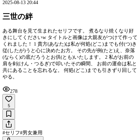
2025-08-13 20:44
三世の絆
ある舞台を見て生まれたセリフです。 煮るなり焼くなり好
きにしてくださいw タイトルと画像は大親友がつけて作って
くれました！ 1 貴方(あなた)は私が何処(どこ)までも付(つ)き
従(したが)うと心に決めたお方。 その先が例(たと)え、奈落
(ならく)の底だろうとお供(とも)いたします。 2 私がお前の
肩を剣(けん・つるぎ)で叩いたその瞬間、 お前の運命は私と
共にあることを忘れるな。 何処(どこ)までも引きずり回して
やる。
278
5
#
セリフ
#
男女兼用