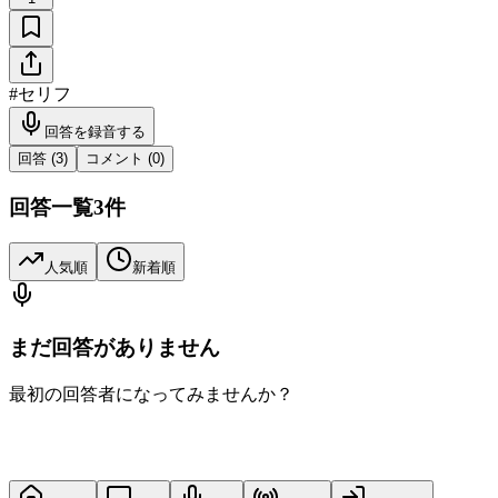
#
セリフ
回答を録音する
回答 (
3
)
コメント (
0
)
回答一覧
3
件
人気順
新着順
まだ回答がありません
最初の回答者になってみませんか？