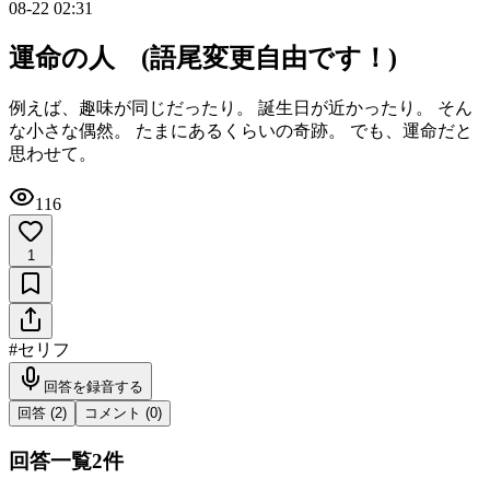
08-22 02:31
運命の人 (語尾変更自由です！)
例えば、趣味が同じだったり。 誕生日が近かったり。 そん
な小さな偶然。 たまにあるくらいの奇跡。 でも、運命だと
思わせて。
116
1
#
セリフ
回答を録音する
回答 (
2
)
コメント (
0
)
回答一覧
2
件