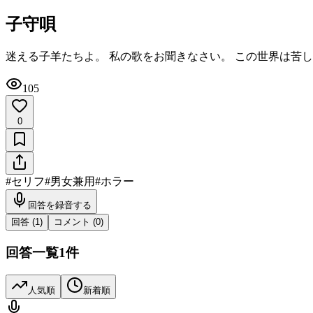
子守唄
迷える子羊たちよ。 私の歌をお聞きなさい。 この世界は苦し
105
0
#
セリフ
#
男女兼用
#
ホラー
回答を録音する
回答 (
1
)
コメント (
0
)
回答一覧
1
件
人気順
新着順