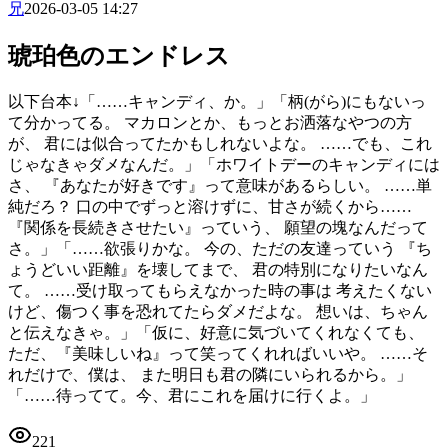
兄
2026-03-05 14:27
琥珀色のエンドレス
以下台本↓ ​「……キャンディ、か。」 ​「柄(がら)にもないっ
て分かってる。 マカロンとか、もっとお洒落なやつの方
が、 君には似合ってたかもしれないよな。 ……でも、これ
じゃなきゃダメなんだ。」 ​「ホワイトデーのキャンディには
さ、 『あなたが好きです』って意味があるらしい。 ……単
純だろ？ 口の中でずっと溶けずに、甘さが続くから……
『関係を長続きさせたい』っていう、 願望の塊なんだって
さ。」 ​「……欲張りかな。 今の、ただの友達っていう 『ち
ょうどいい距離』を壊してまで、 君の特別になりたいなん
て。 ……受け取ってもらえなかった時の事は 考えたくない
けど、傷つく事を恐れてたらダメだよな。 想いは、ちゃん
と伝えなきゃ。」 ​ ​「仮に、好意に気づいてくれなくても、
ただ、『美味しいね』って笑ってくれればいいや。 ……そ
れだけで、僕は、 また明日も君の隣にいられるから。」 ​
「……待ってて。今、君にこれを届けに行くよ。」
221