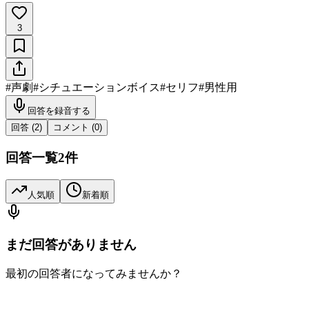
3
#
声劇
#
シチュエーションボイス
#
セリフ
#
男性用
回答を録音する
回答 (
2
)
コメント (
0
)
回答一覧
2
件
人気順
新着順
まだ回答がありません
最初の回答者になってみませんか？