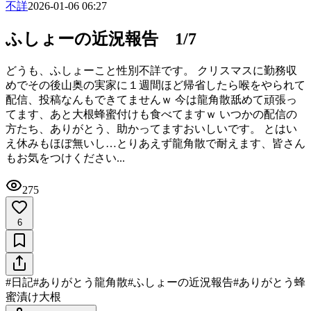
不詳
2026-01-06 06:27
ふしょーの近況報告 1/7
どうも、ふしょーこと性別不詳です。 クリスマスに勤務収
めでその後山奥の実家に１週間ほど帰省したら喉をやられて
配信、投稿なんもできてませんｗ 今は龍角散舐めて頑張っ
てます、あと大根蜂蜜付けも食べてますｗ いつかの配信の
方たち、ありがとう、助かってますおいしいです。 とはい
え休みもほぼ無いし…とりあえず龍角散で耐えます、皆さん
もお気をつけください...
275
6
#
日記
#
ありがとう龍角散
#
ふしょーの近況報告
#
ありがとう蜂
蜜漬け大根