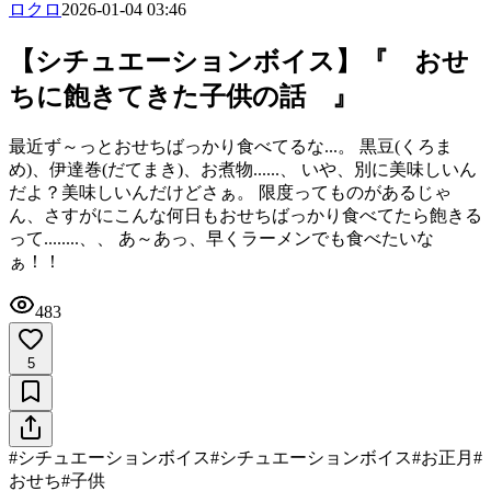
ロクロ
2026-01-04 03:46
【シチュエーションボイス】『 おせ
ちに飽きてきた子供の話 』
最近ず～っとおせちばっかり食べてるな...。 黒豆(くろま
め)、伊達巻(だてまき)、お煮物......、 いや、別に美味しいん
だよ？美味しいんだけどさぁ。 限度ってものがあるじゃ
ん、さすがにこんな何日もおせちばっかり食べてたら飽きる
って........、、 あ～あっ、早くラーメンでも食べたいな
ぁ！！
483
5
#
シチュエーションボイス
#
シチュエーションボイス
#
お正月
#
おせち
#
子供