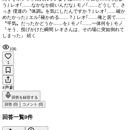
う｣ レオ｢……なかなか鋭いんだな｣ モノ｢……どうして、さ
っき 僕達の〝体調〟を気にしたんですか？｣ レオ｢……確か
めたかった｣ エル｢確かめる……？｣ レオ｢……俺と居て……
〝平気〟だったかどうか……を｣ モノ｢……一体何を｣ モノ
『そう、投げかけた瞬間 レオさんは、その場に突如倒れて
しまった』 続く
106
1
#
声劇
回答を録音する
回答 (
0
)
コメント (
0
)
回答一覧
0
件