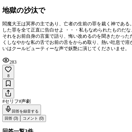
地獄の沙汰で
閻魔大王は冥界の主であり、亡者の生前の罪を裁く神である。 ----
した罪を全て正直に告白せよ ・・・私もなめられたものだな
それをお前自身の言葉で語り、悔い改めるのを聞きたかっただ
くしなやかな私の舌でお前の舌をからめ取り、熱い吐息で溶かして引き抜
いはクールビューティーな声で妖艶に演じてくださいませ。
283
8
#
セリフ
#
声劇
回答を録音する
回答 (
3
)
コメント (
0
)
回答一覧
3
件