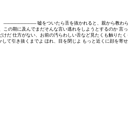
------------------- 嘘をついたら舌を抜かれると
、この期に及んでまだそんな言い逃れをしようとするのか 言っ
けだ 仕方がない、お前の汚らわしい舌など見たくも触りたく
くまでよ ほれ、目を閉じよ もっと近くに顔を寄せるのだ・・・ ----