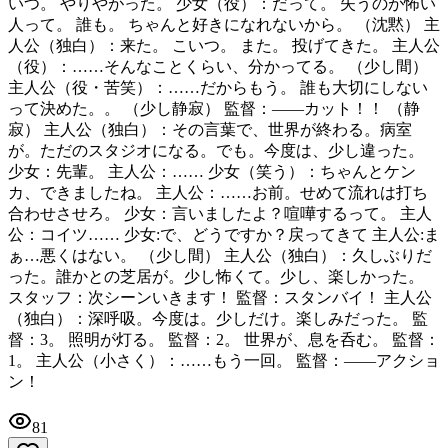
いつ。 やりやがった。 少女（役）：だって。 失うのが怖い
人って。 誰も。 ちゃんと好きになれないから。 （沈黙） 主
人公（独白）：来た。 こいつ。 また。 投げてきた。 主人公
（役）：……そんなことくらい、分かってる。 （少し間）
主人公（役・苦笑）：……だからもう。 誰も大切にしない
って決めた。。 （少し静寂） 監督：――カット！！ （静
寂） 主人公（独白）：その言葉で、世界が終わる。病室
が。ただのスタジオになる。でも。今度は、少し違った。
少女：先輩。 主人公：…… 少女（笑う）：ちゃんとケン
カ、できましたね。 主人公：……お前。せめて流れは打ち
合わせさせろ。 少女：言いましたよ？喧嘩するって。 主人
公：コイツ…… 少女:で、どうですか？戻ってきて 主人公:ま
ぁ…悪くはない。 （少し間） 主人公（独白）：久しぶりだ
った。誰かとの芝居が。少し怖くて。少し、楽しかった。
スタッフ：次シーンいきます！ 監督：スタンバイ！ 主人公
（独白）：深呼吸。今度は。少しだけ。楽しみだった。 監
督：3。 照明が灯る。 監督：2。 世界が、息を呑む。 監督：
1。 主人公（小さく）：……もう一回。 監督：――アクショ
ン！
81