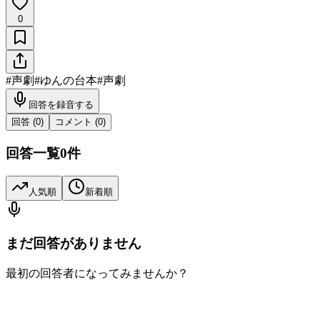
0
#
声劇
#
ゆんの台本
#
声劇
回答を録音する
回答 (
0
)
コメント (
0
)
回答一覧
0
件
人気順
新着順
まだ回答がありません
最初の回答者になってみませんか？