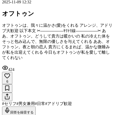
2025-11-09 12:32
オフトゥン
オフトゥンは、我々に温かさ(愛)をくれる アレンジ、アドリ
ブ大歓迎 以下本文 ‪✂︎‬------------------ｷﾘﾄﾘ線-----------------‪✂︎ あ
あ、オフトゥン。どうして貴方は暖かいの 私の冷えた体を
そっと包み込んで、無限の優しさを与えてくれる ああ、オ
フトゥン。夜と朝の恋人 貴方にくるまれば、温かな微睡み
が私を出迎えてくれる 今日もオフトゥンが私を愛して離し
てくれない
424
6
#
セリフ
#
男女兼用
#
日常
#
アドリブ歓迎
回答を録音する