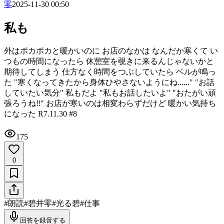
零
2025-11-30 00:50
私も
外はポカポカと暖かいのに お店のなかは なんだか寒くて い
つもの時間になったら 休憩室を覗きに来るんじゃないかと
期待してしまう 仕方なく時間をつぶしていたら ベルが鳴っ
た "寒くなってきたから身体ひやさないようにね......" "お話
していたい気分" 私もだよ "私もお話したいよ" "おたがい頑
張ろうね‼" お店が寒いのは相変わらずだけど 暖かい気持ち
になった R7.11.30 #8
175
0
#
朗読
#
碧井零
#
光る碧
#
仕事
回答を録音する