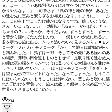
ンタここを出るのかい！やっぱ人の子の成長は早いもんだね
ぇ。よーし、じゃあ餞別代わりにオマケつけてやろう。しっ
かりやんなよ！」 ・司祭さま 「風の神と地の神が、あなた
の進む先に恵みと安らぎをお与えになりますように。……ふ
ふ、この村もすこしだけ静かになりますね。嬉しいような、
さみしいような……」 ・幼馴染 「ねぇっ！やっぱり、行っ
ちゃうの？……そっか。そうだよね。ずっとずっと、ずーっ
と昔から憧れてたんだもんね。……僕もいつか旅に出るよ。
君を尋ねる旅に出る。きっと追いついて見せるから」 ■モノ
ローグ ・わくわくモノローグ 『かくして旅人は故郷の外へ
と踏み出した。目指すは王都、そしてその先にある憧れのあ
の場所。薄暗い田舎道もものともせず、足取り軽く進む旅人
の瞳は夜の端をとろかすように登ってくる太陽の光を受けキ
ラキラと輝いていた。』 ・はらはらモノローグ 『タダヒト
は望まぬ形でマレビトになった。なってしまった。もうここ
にはいられない。もうここには帰れない。悲しみと呪いに濡
れた刃だけを背負って、旅人は赦しと癒やしを求め広すぎる
世界へとさまよいはじめた。』
234