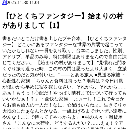
利
2025-11-30 11:01
【ひとくちファンタジー】始まりの村
がありまして【1】
書きたいとこだけ書き出したプチ台本、【ひとくちファンタ
ジー】 どこかにあるファンタジーな世界の片隅で起こって
いたかもしれない一瞬を切り取り、台本にしました。性別、
アドリブ、単品のみ等、特に制限はありませんので自由に演
じてください。 【始まりの村がありまして】 ”見慣れた門を
くぐり振り返った時、この村の門は思ったより大きく、立派
だったのだと気が付いた。” ───とある旅人 ■見送る家族 ・
心配性な家族 「ちゃんと食料は持った？雨具は？今日は風
が強いから早めに宿を探しなさい。それから、それから……
あぁ！もうっ！心配だ！やっぱり隣村まではついて行っても
いいかなぁ！？」 ・豪快な家族 「よぉーし！これで今日か
らお前も旅人の一人だ！なに、心配はいらねぇ。生きてりゃ
大抵のこたぁなんとかなる。一旗上げるまでせいぜい達者に
やんな！ここで待っててやっからよ」 ■村の人々 ・雑貨屋
さん 「こんなに大荷物、どうするんだい？……えぇ！？ア