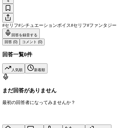
4
#
セリフ
#
シチュエーションボイス
#
セリフ
#
ファンタジー
回答を録音する
回答 (
0
)
コメント (
0
)
回答一覧
0
件
人気順
新着順
まだ回答がありません
最初の回答者になってみませんか？