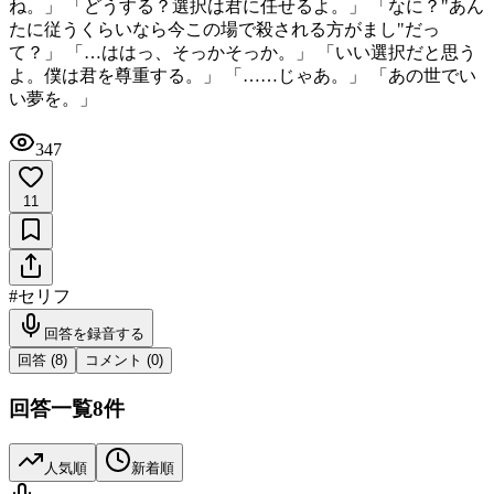
ね。」 「どうする？選択は君に任せるよ。」 「なに？"あん
たに従うくらいなら今この場で殺される方がまし"だっ
て？」 「…ははっ、そっかそっか。」 「いい選択だと思う
よ。僕は君を尊重する。」 「……じゃあ。」 「あの世でい
い夢を。」
347
11
#
セリフ
回答を録音する
回答 (
8
)
コメント (
0
)
回答一覧
8
件
人気順
新着順