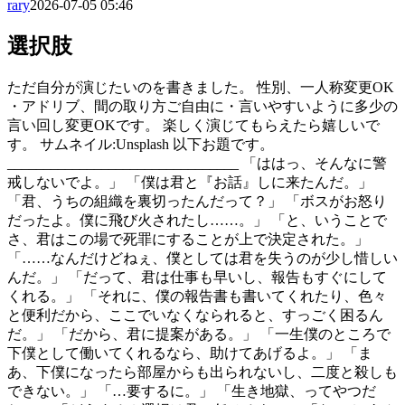
rary
2026-07-05 05:46
選択肢
ただ自分が演じたいのを書きました。 性別、一人称変更OK
・アドリブ、間の取り方ご自由に・言いやすいように多少の
言い回し変更OKです。 楽しく演じてもらえたら嬉しいで
す。 サムネイル:Unsplash 以下お題です。
________________________________ 「ははっ、そんなに警
戒しないでよ。」 「僕は君と『お話』しに来たんだ。」
「君、うちの組織を裏切ったんだって？」 「ボスがお怒り
だったよ。僕に飛び火されたし……。」 「と、いうことで
さ、君はこの場で死罪にすることが上で決定された。」
「……なんだけどねぇ、僕としては君を失うのが少し惜しい
んだ。」 「だって、君は仕事も早いし、報告もすぐにして
くれる。」 「それに、僕の報告書も書いてくれたり、色々
と便利だから、ここでいなくなられると、すっごく困るん
だ。」 「だから、君に提案がある。」 「一生僕のところで
下僕として働いてくれるなら、助けてあげるよ。」 「ま
あ、下僕になったら部屋からも出られないし、二度と殺しも
できない。」 「…要するに。」 「生き地獄、ってやつだ