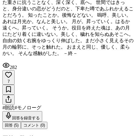
た重さに抗うことなく、深く深く、底へ。 世間ではきっ
と、身分違いの恋がどうだのと、下卑た噂であふれかえるこ
とだろう。 知ったことか。後悔などない。 嗚呼、美しい。
あれは月光か。なんと美しい。 月が。昇っていく。はるか
遠くへ。昇っていく。 そうか。役目を終えた魂は、あの月
にたどり着くに違いない。美しく、穢れを知らぬあそこへ。
自由の効く右腕をゆっくり伸ばした。まだ小さく見えるその
月の輪郭に、そっと触れた。 おまえと同じ、優しく、柔ら
かい。 そんな感触がした。 －終－
282
7
#
朗読
#
モノローグ
回答を録音する
回答 (
5
)
コメント (
0
)