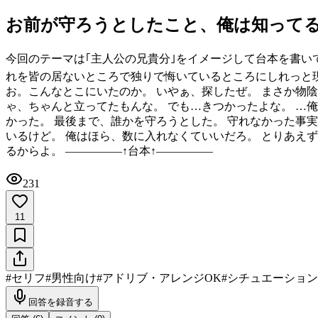
お前が守ろうとしたこと、俺は知って
今回のテーマは｢主人公の兄貴分｣をイメージして台本を書い
れを皆の居ないところで独りで悔いているところにしれっと現れ
お。こんなとこにいたのか。 いやぁ、探したぜ。 まさか物陰
ゃ、ちゃんと立ってたもんな。 でも…きつかったよな。 …俺
かった。 最後まで、誰かを守ろうとした。 守れなかった事実
いるけど。 俺はほら、数に入れなくていいだろ。 とりあえ
るからよ。 ―――――↑台本↑―――――
231
11
#
セリフ
#
男性向け
#
アドリブ・アレンジOK
#
シチュエーション
回答を録音する