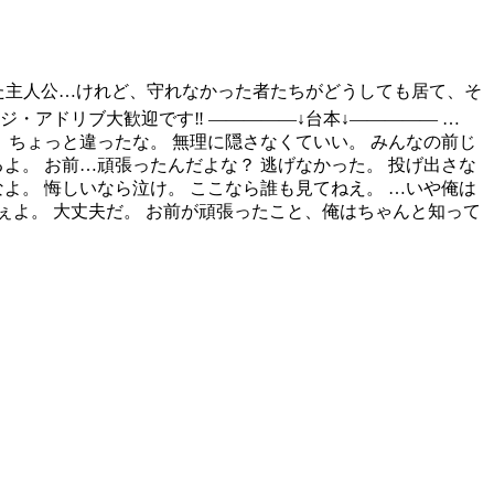
った主人公…けれど、守れなかった者たちがどうしても居て、そ
アドリブ大歓迎です‼️ ―――――↓台本↓――――― …
、ちょっと違ったな。 無理に隠さなくていい。 みんなの前じ
よ。 お前…頑張ったんだよな？ 逃げなかった。 投げ出さな
よ。 悔しいなら泣け。 ここなら誰も見てねえ。 …いや俺は
ぇよ。 大丈夫だ。 お前が頑張ったこと、俺はちゃんと知って