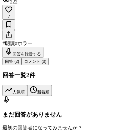
222
7
#
朗読
#
ホラー
回答を録音する
回答 (
2
)
コメント (
0
)
回答一覧
2
件
人気順
新着順
まだ回答がありません
最初の回答者になってみませんか？