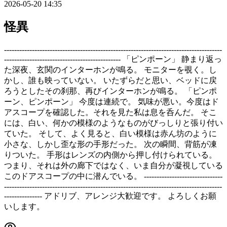
2026-05-20 14:35
怪異
--------------------------------------------------------------------------------------
---------------------------------------------- 「ピンポーン」 静まり返っ
た深夜、玄関のインターホンが鳴る。 モニターを覗く。し
かし、誰も映っていない。 いたずらだと思い、ベッドに戻
ろうとしたその刹那、再びインターホンが鳴る。 「ピンポ
ーン、ピンポーン」 今度は連続で。 気味が悪い。今度はド
アスコープを確認した。それを見た私は息を呑んだ。 そこ
には、白い、何かの模様のようなものがびっしりと張り付い
ていた。 そして、よく見ると、白い模様は赤ん坊のように
小さな、しかし歪な形の手形だった。 次の瞬間、背筋が凍
りついた。 手形はレンズの内側から押し付けられている。
つまり、それは外の廊下ではなく、いま自分が凝視している
このドアスコープの中に潜んでいる。 -------------------------------
--------------------------------------------------------------------------------------
--------------- アドリブ、アレンジ大歓迎です。 よろしくお願
いします。