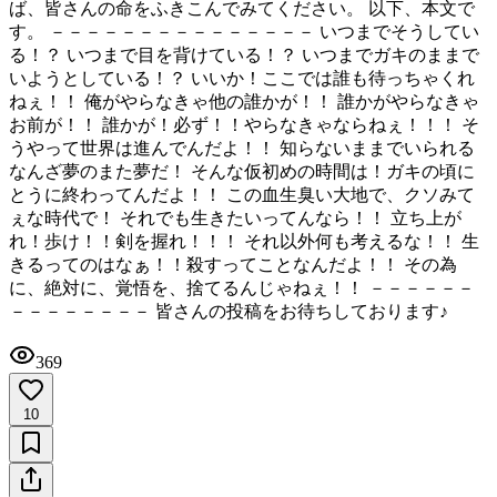
ば、皆さんの命をふきこんでみてください。 以下、本文で
す。 －－－－－－－－－－－－－－－ いつまでそうしてい
る！？ いつまで目を背けている！？ いつまでガキのままで
いようとしている！？ いいか！ここでは誰も待っちゃくれ
ねぇ！！ 俺がやらなきゃ他の誰かが！！ 誰かがやらなきゃ
お前が！！ 誰かが！必ず！！やらなきゃならねぇ！！！ そ
うやって世界は進んでんだよ！！ 知らないままでいられる
なんざ夢のまた夢だ！ そんな仮初めの時間は！ガキの頃に
とうに終わってんだよ！！ この血生臭い大地で、クソみて
ぇな時代で！ それでも生きたいってんなら！！ 立ち上が
れ！歩け！！剣を握れ！！！ それ以外何も考えるな！！ 生
きるってのはなぁ！！殺すってことなんだよ！！ その為
に、絶対に、覚悟を、捨てるんじゃねぇ！！ －－－－－－
－－－－－－－－ 皆さんの投稿をお待ちしております♪
369
10