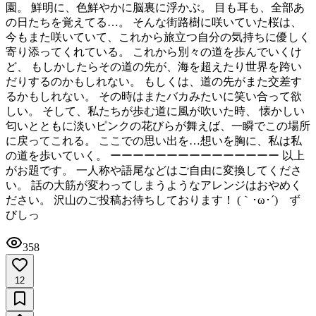
園。 鮮明に、色鮮やかに脳裏に浮かぶ。 目も耳も、全部あ
の日たちを覚えてる…。 そんな街路樹に咲いていた桜は、
今もまた咲いていて、これから旅立つ自分の気持ちに優しく
寄り添ってくれている。 これから別々の道を歩んでいくけ
ど、 もしかしたらその道の先が、海を超えたり世界を跨い
だりするのかもしれない。 もしくは、道の先がまた交差す
るかもしれない。 その時はまたバカみたいに笑い合って欲
しい。 そして、私たちが歩む道に風が吹いた時、 懐かしい
匂いとともに淡いピンクの花びらが舞えば、一瞬でこの場所
に戻ってこれる。 ここでの思い出を…想いを胸に、私は私
の道を歩いていく。 ーーーーーーーーーーーーーーー 以上
がお題です。 一人称や語尾などはご自由に変換してくださ
い。 話の大筋が変わってしまうようなアレンジはおやめく
ださい。 沢山のご投稿お待ちしております！ (｀･ω･´)ゞず
びしっ
358
12