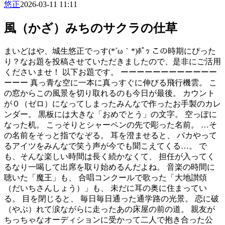
悠正
2026-03-11 11:11
風（かざ）みちのサクラの仕草
まいどはや、城生悠正でっす(*´ω｀*)ﾎﾟｯ この時期にぴった
り？なお題を投稿させていただきましたので、是非にご活用
くださいませ！ 以下お題です。 ーーーーーーーーーーーー
ーーー 真っ青な空に一本に真っすぐに伸びる飛行機雲。 こ
の窓からこの風景を切り取れるのも今日が最後。 カウント
が０（ゼロ）になってしまったみんなで作ったお手製のカレ
ンダー。 黒板には大きな「おめでとう」の文字。 空っぽに
なった机。 こっそりとシャーペンの先で彫った名前。 …そ
の名前をそっと指でなぞる。 耳を澄ませると、 バカやって
るアイツをみんなで笑う声が今でも聞こえてくる…。 で
も、そんな楽しい時間は長く続かなくて、 担任が入ってく
るなり一喝して出席を取り始めるんだよね。 音楽の時間に
聴いた「魔王」も、 合唱コンクールで歌った「大地讃頌
（だいちさんしょう）」も、 未だに耳の奥に住まってい
る。 目を閉じると、 毎日毎日通った通学路の光景。 恋に破
（やぶ）れて涙ながらに走ったあの床屋の前の道。 親友が
ちっちゃなオーディションに受かって二人で抱き合った公