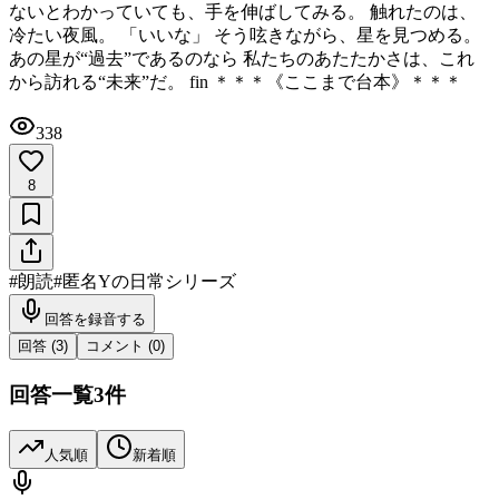
ないとわかっていても、手を伸ばしてみる。 触れたのは、
冷たい夜風。 「いいな」 そう呟きながら、星を見つめる。
あの星が“過去”であるのなら 私たちのあたたかさは、これ
から訪れる“未来”だ。 fin ＊＊＊《ここまで台本》＊＊＊
338
8
#
朗読
#
匿名Yの日常シリーズ
回答を録音する
回答 (
3
)
コメント (
0
)
回答一覧
3
件
人気順
新着順