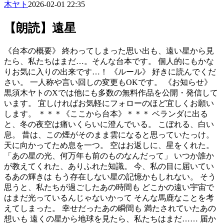
木ヤト
2026-02-01 22:35
【朗読】遠星
《台本の概要》 終わってしまった思い出も、遠い星から見
たら、私たちはまだ…。そんな台本です。 個人的にもかな
りお気に入りの出来です…！ 《ルール》 好きに読んでくだ
さい。 一人称や言い回しの変更もOKです。 《お知らせ》
黒須木ヤトのXでは他にも多数の無料作品を公開・発信して
います。 宜しければお気軽にフォローのほど宜しくお願い
します。 ＊＊＊《ここから台本》＊＊＊ ベランダに出る
と、冬の夜空は痛いくらいに澄んでいる。 こぼれる、白い
息。 昔は、この煙がそのまま雲になると思っていたっけ。
天に向かってため息を一つ。 空はお返しに、星をくれた。
「あの星の光、何万年も前のものなんだって」 いつか誰か
が教えてくれた、ありふれた知識。 今、私の目に届いてい
るあの輝きは もう存在しない星の記憶かもしれない。 そう
思うと、私たちが過ごしたあの時間も どこかの遠い宇宙で
はまだ光っているんじゃないかって そんな馬鹿なことを考
えてしまった。 幸せだったあの瞬間も 満たされていたあの
想いも 遠くの星から地球を見たら、私たちはまだ…… 届か