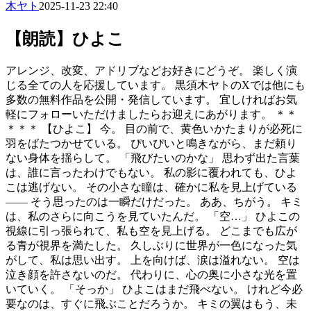
木ヤト
2025-11-23 22:40
【朗読】ひよこ
アレンジ、改変、アドリブなどお好きにどうぞ。 楽しく演
じる全ての人を応援しています。 黒須木ヤトのXでは他にも
多数の無料作品を公開・発信しています。 宜しければお気
軽にフォローいただけましたらお迎えにあがります。 ＊＊
＊＊＊ 【ひよこ】 今。 目の前で、黄色いかたまりが必死に
羽をばたつかせている。 ぴいぴいと鳴きながら、まだ頼り
ない身体を揺らして。 「飛びたいのかな」 思わず出た言葉
は、誰に言ったわけでもない。 私の影に覆われても、ひよ
こは逃げない。 その小さな瞳は、確かに私を見上げている
―― そう思ったのは一瞬だけだった。 ああ、ちがう。 キミ
は、私のさらに向こうを見ていたんだ。 「空…」 ひよこの
視線に引っ張られて、私も空を見上げる。 どこまでも広が
る青が視界を満たした。 久しぶりに世界が一色になった気
がして、私は思い出す。 上を向けば、涙は溢れない。 空は
泣き顔を許さないのだ。 代わりに、心の奥に小さな光を置
いていく。 「そっか」 ひよこはまだ飛べない。 けれど今必
要なのは、すぐに飛ぶことだろうか。 キミの翼はもう、未