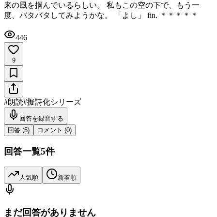
来の風を掴んでいるらしい。 私もこの空の下で、もう一
度、バタバタしてみようかな。 「よし」 fin. ＊＊＊＊＊
446
9
#
朗読
#
擬詩化シリーズ
回答を録音する
回答 (
5
)
コメント (
0
)
回答一覧
5
件
人気順
新着順
まだ回答がありません