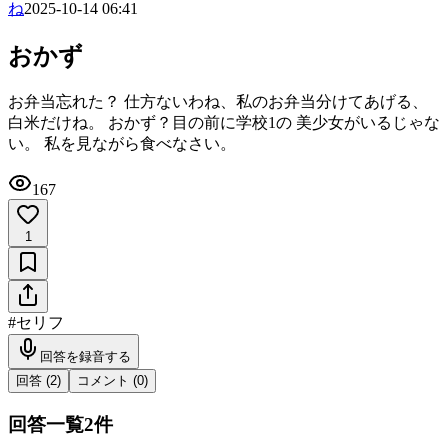
ね
2025-10-14 06:41
おかず
お弁当忘れた？ 仕方ないわね、私のお弁当分けてあげる、
白米だけね。 おかず？目の前に学校1の 美少女がいるじゃな
い。 私を見ながら食べなさい。
167
1
#
セリフ
回答を録音する
回答 (
2
)
コメント (
0
)
回答一覧
2
件