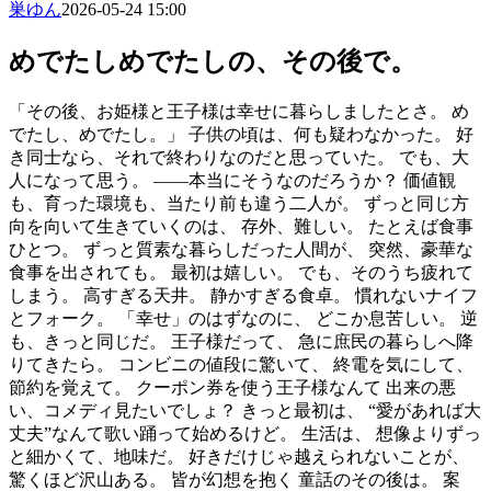
巣ゆん
2026-05-24 15:00
めでたしめでたしの、その後で。
「その後、お姫様と王子様は幸せに暮らしましたとさ。 め
でたし、めでたし。」 子供の頃は、何も疑わなかった。 好
き同士なら、それで終わりなのだと思っていた。 でも、大
人になって思う。 ――本当にそうなのだろうか？ 価値観
も、育った環境も、当たり前も違う二人が。 ずっと同じ方
向を向いて生きていくのは、 存外、難しい。 たとえば食事
ひとつ。 ずっと質素な暮らしだった人間が、 突然、豪華な
食事を出されても。 最初は嬉しい。 でも、そのうち疲れて
しまう。 高すぎる天井。 静かすぎる食卓。 慣れないナイフ
とフォーク。 「幸せ」のはずなのに、 どこか息苦しい。 逆
も、きっと同じだ。 王子様だって、 急に庶民の暮らしへ降
りてきたら。 コンビニの値段に驚いて、 終電を気にして、
節約を覚えて。 クーポン券を使う王子様なんて 出来の悪
い、コメディ見たいでしょ？ きっと最初は、 “愛があれば大
丈夫”なんて歌い踊って始めるけど。 生活は、 想像よりずっ
と細かくて、地味だ。 好きだけじゃ越えられないことが、
驚くほど沢山ある。 皆が幻想を抱く 童話のその後は。 案