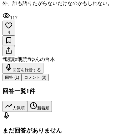
外、誰も語りたがらないだけなのかもしれない。
117
4
#
朗読
#
朗読
#
ゆんの台本
回答を録音する
回答 (
1
)
コメント (
0
)
回答一覧
1
件
人気順
新着順
まだ回答がありません