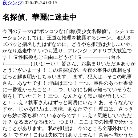
夜シンジ
2026-05-24 00:15
名探偵、華麗に迷走中
今回のテーマは"ポンコツな(自称)美少女名探偵"。 シチュエ
ーションとしては、王道な推理を披露するシーン。 犯人を
ズバッと指名したはずなのに、どうやら推理は少し…いや、
かなり迷走中？ いつも通り、アレンジ・アドリブ大歓迎で
す！ 💡性転換もご自由にどうぞ！💡 ―――――↓台本
↓――――― はいはーい！ 皆さん、お集まりいただきありが
とうございまーす！ この名探偵が、今夜の事件の真相をず
ばっと解き明かしちゃいます！ まず、犯人は…そこの執事
さん、あなたです！ 理由は三つ！ 一つ、事件のあった書斎
に一番近かったこと！ 二つ、いかにも何か知っていそうな
顔をしていたこと！ 三つ、なんとなく黒い服が怪しいこ
と！ …え？執事さんはずっと厨房にいた？ あ、そうなんで
すか。 じゃあ犯人は…奥様、あなたです！ 理由は、さっき
から妙に落ち着いているからです！ …え？気絶していただ
け？ なるほどなるほど。 つまり、ここまでの推理で分かっ
たことがあります。 私の推理は、今のところ全部外れてい
る！ ですが！これは失敗ではありません！ 真実へ向かうた