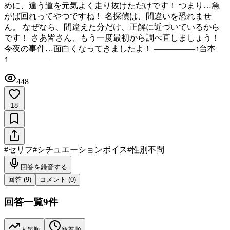
めに、違う道を元気よく走り抜けただけです！ つまり…急
がば回れってやつですね！ 名探偵は、間違いを恐れませ
ん。 なぜなら、間違えた分だけ、正解に近づいているから
です！ さあ皆さん、もう一度最初から調べ直しましょう！
今夜の事件…面白くなってきましたよ！ ―――――↑台本
↑―――――
448
18
#
セリフ
#
シチュエーションボイス
#
性別不問
回答を録音する
回答 (
9
)
コメント (
0
)
回答一覧
9
件
人気順
新着順