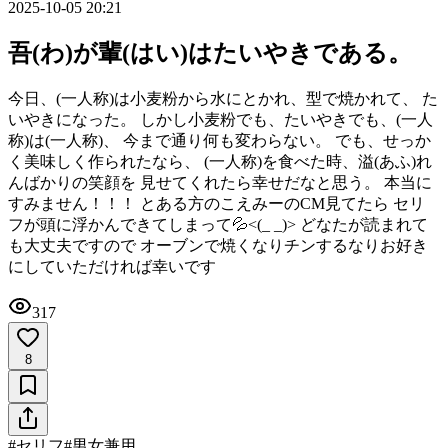
2025-10-05 20:21
吾(わ)が輩(はい)はたいやきである。
今日、(一人称)は小麦粉から水にとかれ、型で焼かれて、 た
いやきになった。 しかし小麦粉でも、たいやきでも、(一人
称)は(一人称)、 今まで通り何も変わらない。 でも、せっか
く美味しく作られたなら、 (一人称)を食べた時、溢(あふ)れ
んばかりの笑顔を 見せてくれたら幸せだなと思う。 本当に
すみません！！！ とある方のこえみーのCM見てたら セリ
フが頭に浮かんできてしまって💦<(_ _)> どなたが読まれて
も大丈夫ですので オーブンで焼くなりチンするなりお好き
にしていただければ幸いです
317
8
#
セリフ
#
男女兼用