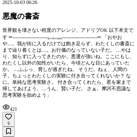
2025-10-03 06:26
悪魔の書斎
世界観を壊さない程度のアレンジ、アドリブOK 以下本文で
す ✂︎-----------------------ₖᵢᵣᵢₜₒᵣᵢₛₑₙ-----------------------✂︎ 「おやお
や…。我が街に入るだけでは飽き足らず、わたくしの書斎に
まで辿り着くとは…。お行儀のなっていない子だ。 …やは
り、知らずに入ってきたのか。悪運が強いね。ここにもし、
わたくし以外の知性がいたら、今頃どんな目にあっていた
か。 …ふふっ、脅しが過ぎたね。 そうだ。ねぇ、人間の
子。ちょっとわたくしの実験に付き合ってくれないか？ な
に。単純な思考実験さ。 付き合ってくれたら、君を家まで
帰してあげよう。…うん、賢い子だ。 さぁ、摩訶不思議な
思考実験を始めよう」
421
5